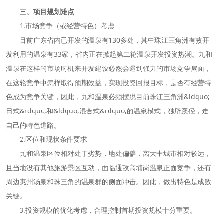
三、项目规划难点
1.市场竞争（或经营特色）考虑
目前广东省内已开发的温泉有130多处，其中珠江三角洲有效开
发利用的温泉有33家，省内正在掀起第二轮温泉开发投资热潮。九和
温泉在这样的市场时机来开发建设必然会遇到强力的市场竞争局面，
在这轮竞争中怎样取得预期效益，实现投资回报目标，是否有经营特
色成为竞争关键，因此，九和温泉必须摆脱目前珠江三角洲&ldquo;
日式&rdquo;和&ldquo;混合式&rdquo;的温泉模式，独辟蹊径，走
自己的特色道路。
2.区位和现状条件要求
九和温泉区位相对处于劣势，地处偏僻，离大中城市相对较远，
且当地没有其他旅游景区互动，面临通敌高埔岗温泉正面竞争，还有
周边惠州汤泉和珠三角的温泉群的侧面冲击。因此，做出特色是成败
关键。
3.投资规模的优化考虑，合理控制首期投资规模十分重要。