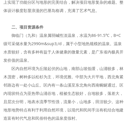
上实现了功能分区与地形的完美结合，解决项目地形复杂的难题。整
体设计极度彰显浪漫的巴厘岛格调，充满了艺术气息。
二、项目资源条件
御临门（九和）温泉属弱碱性淡温泉，水温为86-91.5℃，B+C
级可采储水量为2990m&sup3;/d，属于小型地热规模的温泉。温泉
水质较好，含有多种有益于人体健康的微量元素，是广东省内极具开
发价值的温泉。
区内自然环境为丘陵起伏的山地，南部山坡低缓，山涌较多，林
木茂密，树种多以松杉为主，环境优雅。中部为大片平地，西北角紧
邻路边有一处小山丘。区内有一条山溪至东北角向西南蜿蜒通过。区
内现状特点为亚热带山涌谷地，植被生态较好，台地较多，落差大，
且层次分明，地表水流季节性强，流量小，山地多，田洼较少。这种
地形地势特点有利于利用自然环境，以现代和民间手法有机结合地建
造富有时代气息和民俗特色的温泉度假村。