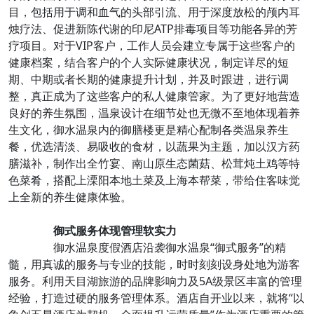
目，包括用于调和血气的头部引流、用于深度放松的颅内耳
烛疗法、促进新陈代谢的印尼ATP排毒项目等功能各异的芳
疗项目。对于VIP客户，工作人员会建立专属于这些客户的
健康档案，结合客户的个人实际健康状况，制定详尽的短
期、中期或者长期的健康提升计划，并及时跟进，进行调
整，真正成为了这些客户的私人健康管家。为了更好地营造
良好的养生氛围，温泉设计在细节处也无微不至地体现着养
生文化，御水温泉内的御膳楼更是精心配制各类温泉养生
餐，优选清淡、易吸收的食材，以蔬果为主题，加以汉方药
膳滋补，制作出全竹宴、南山原生态菌菇、松茸炖土鸡等特
色菜肴，搭配上溧阳本地土菜及上海本帮菜，带给住客味觉
上全新的养生健康体验。
御式服务体现管理软实力
御水温泉度假酒店沿袭御水温泉“御式服务”的精
髓，用真诚的服务与专业的技能，时时刻刻设身处地为游客
服务。利用天目湖旅游的品牌影响力及5A级景区丰富的管理
经验，打造过硬的服务管理体系。酒店自开业以来，就将“以