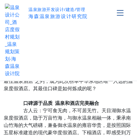
温泉旅游开发设计/建造/管理
海森温泉旅游设计研究院
天目湖御水温泉度假酒店 最佳口碑如何炼成
作者：海森温泉设计研究院
发布时间：2017-03-29
阅读量：
0
2014年11月，去哪儿网基于数千万用户真实体验点
评大数据进行的评选结果新鲜出炉。江苏天目湖御水温泉度
假酒店从国内数百家温泉酒店中脱颖而出，荣登十大“2014
最佳温泉酒店”之列，成为此次榜单中华东地区唯一入选的温
泉度假酒店。其最佳口碑是如何炼成的呢？
口碑源于品质 温泉和酒店完美融合
古人云：宁可食无肉，不可居无竹。天目湖御水温
泉度假酒店，隐于万亩竹海，与御水温泉相融一体，秉承南
山竹海的大气磅礴，兼备御水温泉的雍容华贵，是按照国际
五星标准建造的现代豪华度假酒店。下榻酒店，即感受到万