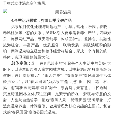
干栏式立体温泉空间格局。
4.全季运营模式，打造四季度假产品
温泉项目优化处理与周边地产，小镇，营地，乐园，春晓，
春风桃源等业态的关系，温泉区引入夏季消暑养生产品，四季游
乐、跨界网红产品，节庆活动等，构成互补性、差异性、共融性
旅游组合。丰富产品，优质服务，联动发展，突破淡旺季的影
响，保障温泉独立经营和整体经营相结合，形成一个有机的统一
整体，实现项目效益最大化。
总体定位：
统一在春风岭南的“汇聚每个人生活中的美好”大
IP下，以诗意田园深入东方园林意境，以桃花源记的故事历经为
依据，设计春意初见”、“田园寻觅”、”春雨复苏”春风田园生活体
验历经，“，以“春风田园”为温泉主题，把“ 田、园、花、石、
风、雨”等田园元素与“诗泉”融合，泉含诗，景有意，曲径通幽，
突显诗意园林立体廊道空间，是安宁的所在，梦境与诗意的投
射，人生与自然哲学，塑造“春风入泉 ，诗意田园“品牌形象，打
造集温泉养生、休闲度假、健康管理为核心功能的主题式、复合
式的“春风田园”度假公园式温泉。