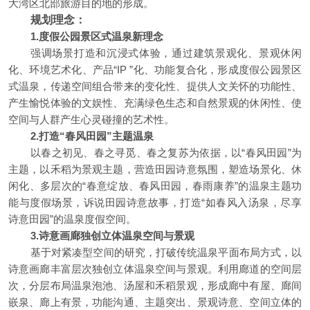
大湾区北部旅游目的地的形成。
规划理念：
1.度假公园景区式温泉新理念
强调场景打造和沉浸式体验，通过建筑景观化、景观休闲
化、环境艺术化、产品“IP ”化、功能复合化，形成度假公园景区
式温泉，传递空间组合带来的变化性、提供人文关怀的功能性、
产生愉悦体验的文娱性、充满绿色生态和自然景观的休闲性、使
空间与人群产生心灵碰撞的艺术性。
2.打造“春风田园”主题温泉
以春之初见、春之寻觅、春之复苏为依据，以“春风田园”为
主题，以禾稻为景观主题，营造田园诗意氛围，塑造场景化、休
闲化、多层次的“春意绽放、春风田园，春雨康养”的温泉主题功
能与度假场景，诉说田园诗意故事，打造“如春风入汤泉，尽享
诗意田园”的温泉度假空间。
3.诗意画廊独创立体温泉空间与景观
基于对紧凑型空间的研究，打破传统温泉平面布局方式，以
诗意画廊丰富层次独创立体温泉空间与景观。利用廊道的空间层
次，分层布局温泉泡池、汤屋和禾稻景观，形成廊中有屋、廊间
嵌泉、廊上有景，功能沟通、主题突出、景观诗意、空间立体的