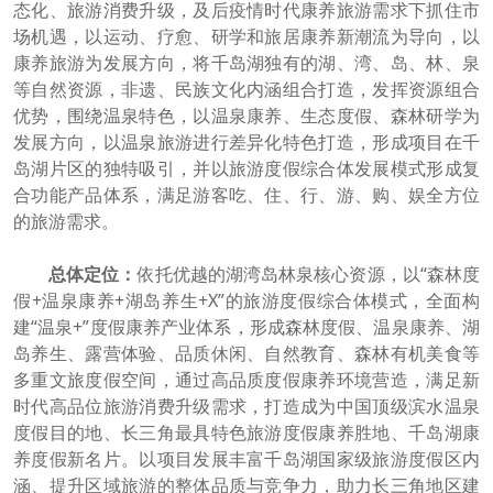
态化、旅游消费升级，及后疫情时代康养旅游需求下抓住市
场机遇，以运动、疗愈、研学和旅居康养新潮流为导向，以
康养旅游为发展方向，将千岛湖独有的湖、湾、岛、林、泉
等自然资源，非遗、民族文化内涵组合打造，发挥资源组合
优势，围绕温泉特色，以温泉康养、生态度假、森林研学为
发展方向，以温泉旅游进行差异化特色打造，形成项目在千
岛湖片区的独特吸引，并以旅游度假综合体发展模式形成复
合功能产品体系，满足游客吃、住、行、游、购、娱全方位
的旅游需求。
总体定位：
依托优越的湖湾岛林泉核心资源，以“森林度
假+温泉康养+湖岛养生+X”的旅游度假综合体模式，全面构
建“温泉+”度假康养产业体系，形成森林度假、温泉康养、湖
岛养生、露营体验、品质休闲、自然教育、森林有机美食等
多重文旅度假空间，通过高品质度假康养环境营造，满足新
时代高品位旅游消费升级需求，打造成为中国顶级滨水温泉
度假目的地、长三角最具特色旅游度假康养胜地、千岛湖康
养度假新名片。以项目发展丰富千岛湖国家级旅游度假区内
涵、提升区域旅游的整体品质与竞争力，助力长三角地区建